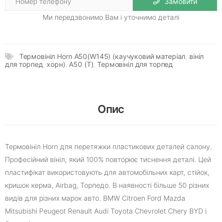
Замовити
Ми передзвонимо Вам і уточнимо деталі
Термовініл Horn A50(W145) (каучуковий матеріал
,
вініл
для торпед
,
хорн)
,
A50 (Т)
,
Термовініл для торпед
Опис
Термовініл Horn для перетяжки пластикових деталей салону.
Професійний вініл, який 100% повторює тиснення деталі. Цей
пластифікат використовують для автомобільних карт, стійок,
кришок керма, Airbag, Торпедо. В наявності більше 50 різних
видів для різних марок авто. BMW Citroen Ford Mazda
Mitsubishi Peugeot Renault Audi Toyota Chevrolet Chery BYD і