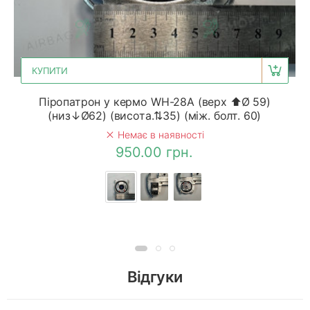
КУПИТИ
Піропатрон у кермо WH-28A (верх ⬆Ø 59)
(низ↓Ø62) (висота.⇅35) (між. болт. 60)
Немає в наявності
950.00 грн.
Відгуки