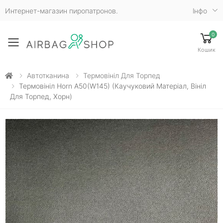
Интернет-магазин пиропатронов.
Iнфо
0
Toggle mobile menu
Кошик
Автотканина
Термовініл Для Торпед
Термовініл Horn A50(W145) (каучуковий Матеріал, Вініл
Для Торпед, Хорн)