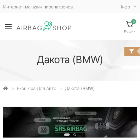
Интернет-магазин пиропатронов.
Iнфо
0
Toggle mobile menu
Кошик
Дакота (BMW)
Екошкіра Для Авто
Дакота (BMW)