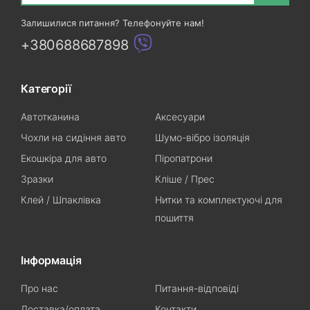
Залишилися питання? Телефонуйте нам!
+380688687898
Категорії
Автотканина
Аксесуари
Чохли на сидіння авто
Шумо-вібро ізоляція
Екошкіра для авто
Піропатрони
Зразки
Кліше / Прес
Клей / Шпаклівка
Нитки та комплектуючі для
пошиття
Інформація
Про нас
Питання-відповіді
Доставка/оплата
Контакти