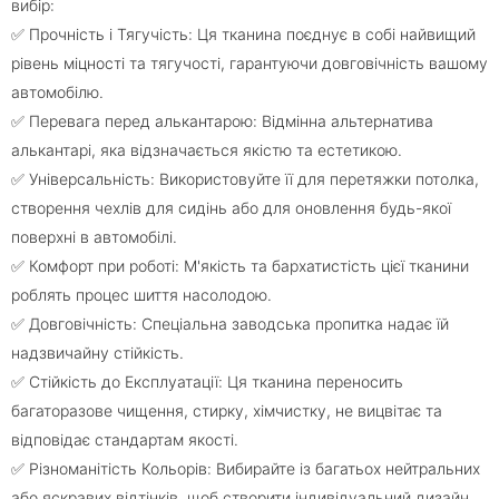
вибір:
✅ Прочність і Тягучість: Ця тканина поєднує в собі найвищий
рівень міцності та тягучості, гарантуючи довговічність вашому
автомобілю.
✅ Перевага перед алькантарою: Відмінна альтернатива
алькантарі, яка відзначається якістю та естетикою.
✅ Універсальність: Використовуйте її для перетяжки потолка,
створення чехлів для сидінь або для оновлення будь-якої
поверхні в автомобілі.
✅ Комфорт при роботі: М'якість та бархатистість цієї тканини
роблять процес шиття насолодою.
✅ Довговічність: Спеціальна заводська пропитка надає їй
надзвичайну стійкість.
✅ Стійкість до Експлуатації: Ця тканина переносить
багаторазове чищення, стирку, хімчистку, не вицвітає та
відповідає стандартам якості.
✅ Різноманітість Кольорів: Вибирайте із багатьох нейтральних
або яскравих відтінків, щоб створити індивідуальний дизайн.