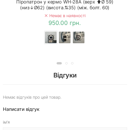
Піропатрон у кермо WH-28A (верх ⬆Ø 59)
(низ↓Ø62) (висота.⇅35) (між. болт. 60)
Немає в наявності
950.00 грн.
Відгуки
Немає відгуків про цей товар.
Написати відгук
ім'я