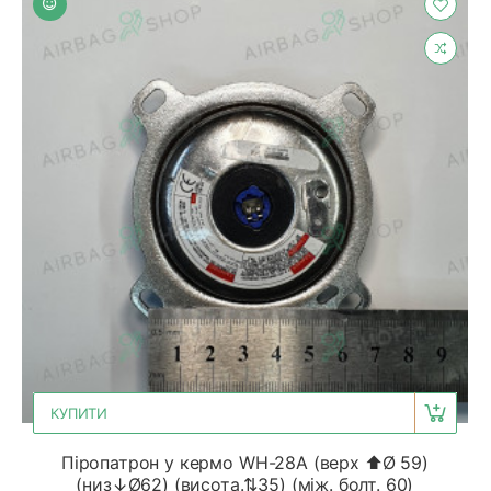
КУПИТИ
Піропатрон у кермо WH-28A (верх ⬆Ø 59)
(низ↓Ø62) (висота.⇅35) (між. болт. 60)