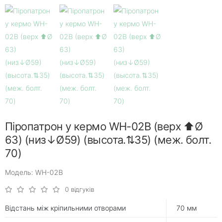
Піропатрон у кермо WH-02B (верх ⬆Ø
63) (низ↓Ø59) (высота.⇅35) (меж. болт.
70)
Модель: WH-02B
0 відгуків
Відстань між кріпильними отворами
70 мм