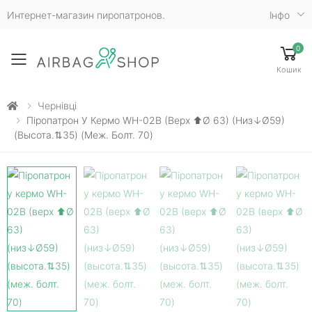
Интернет-магазин пиропатронов.
Iнфо
0
Toggle mobile menu
Кошик
Чернівці
Піропатрон У Кермо WH-02B (верх ⬆Ø 63) (низ↓Ø59)
(высота.⇅35) (меж. Болт. 70)