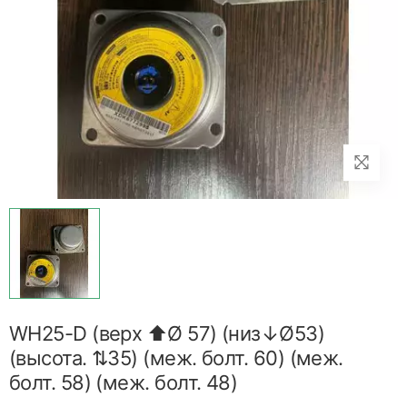
WH25-D (верх ⬆Ø 57) (низ↓Ø53)
(высота. ⇅35) (меж. болт. 60) (меж.
болт. 58) (меж. болт. 48)