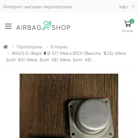
Интернет-магазин пиропатронов.
Iнфо
0
Toggle mobile menu
Кошик
Піропатрони
В Кермо
WH25-D (верх ⬆Ø 57) (низ↓Ø53) (высота. ⇅35) (меж.
Болт. 60) (меж. Болт. 58) (меж. Болт. 48)