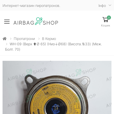
Интернет-магазин пиропатронов.
Iнфо
0
Toggle mobile menu
Кошик
Піропатрони
В Кермо
WH-09 (верх ⬆Ø 65) (низ↓Ø68) (висота.⇅33) (меж.
Болт. 70)