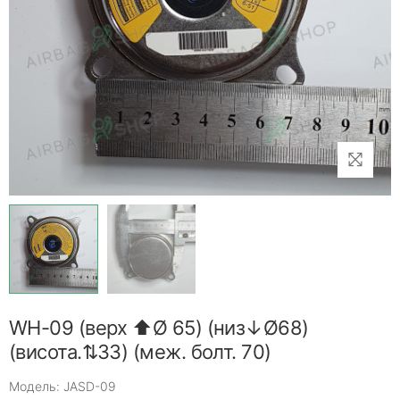
WH-09 (верх ⬆Ø 65) (низ↓Ø68)
(висота.⇅33) (меж. болт. 70)
Модель: JASD-09