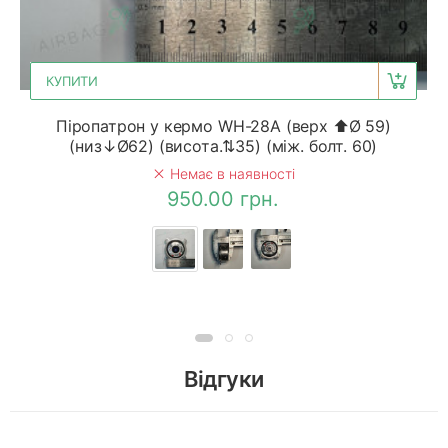
КУПИТИ
Піропатрон у кермо WH-28A (верх ⬆Ø 59)
(низ↓Ø62) (висота.⇅35) (між. болт. 60)
Немає в наявності
950.00 грн.
Відгуки