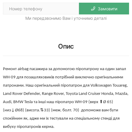
Замовити
Ми передзвонимо Вам і уточнимо деталі
Опис
Ремонт airbag пасажира за допомогою піропатрону на один запал
WH-09 для позашляховиків потрібний виключно оригінальними
патронами. Наш оригінальний піропатрон для Volkswagen Touareg,
Land Rover Defender, Range Rover, Toyota Land Cruiser Honda, Mazda,
Audi, BMW Tesla та інші наш піропатро WH-09 (верх ⬆Ø 65)
(низ↓Ø68) (висота.⇅33) (меж. болт. 70) допоможе вам бути
спокійним як, адже ми їх тестували на спеціальному стенді для
вибуху піропатронів керма.