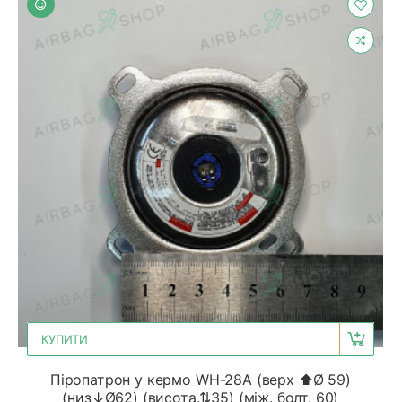
КУПИТИ
Піропатрон у кермо WH-28A (верх ⬆Ø 59)
(низ↓Ø62) (висота.⇅35) (між. болт. 60)