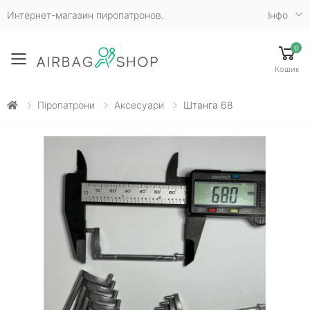
Интернет-магазин пиропатронов.
Iнфо
0
Toggle mobile menu
Кошик
Піропатрони
Аксесуари
Штанга 68