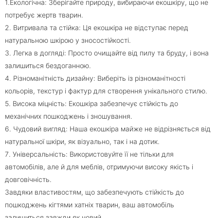
1️.Екологічна: Зберігайте природу, вибираючи екошкіру, що не
потребує жертв тварин.
2️. Витривала та стійка: Ця екошкіра не відступає перед
натуральною шкірою у зносостійкості.
3️. Легка в догляді: Просто очищайте від пилу та бруду, і вона
залишиться бездоганною.
4️. Різноманітність дизайну: Виберіть із різноманітності
кольорів, текстур і фактур для створення унікального стилю.
5️. Висока міцність: Екошкіра забезпечує стійкість до
механічних пошкоджень і зношування.
6️. Чудовий вигляд: Наша екошкіра майже не відрізняється від
натуральної шкіри, як візуально, так і на дотик.
7️. Універсальність: Використовуйте її не тільки для
автомобілів, але й для меблів, отримуючи високу якість і
довговічність.
Завдяки властивостям, що забезпечують стійкість до
пошкоджень кігтями хатніх тварин, ваш автомобіль
залишиться завжди як новий.