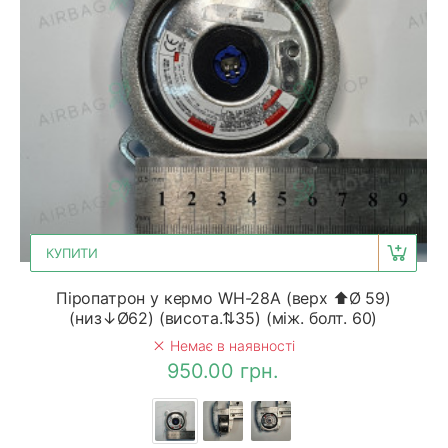
КУПИТИ
Піропатрон у кермо WH-28A (верх ⬆Ø 59)
(низ↓Ø62) (висота.⇅35) (між. болт. 60)
Немає в наявності
950.00 грн.