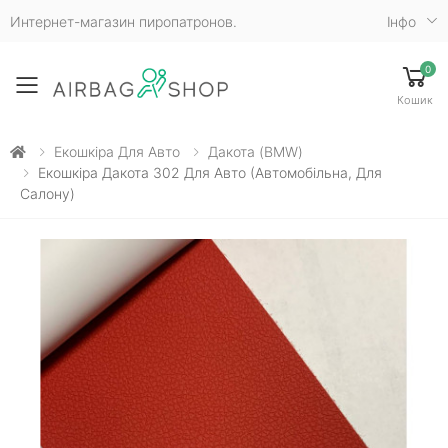
Интернет-магазин пиропатронов.
Iнфо
0
Toggle mobile menu
Кошик
Екошкіра Для Авто
Дакота (BMW)
Екошкіра Дакота 302 Для Авто (автомобільна, Для
Салону)