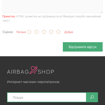
Примітка:
HTML розмітка не підтримується! Використовуйте звичайний
текст.
Оцінка
Погано
Добре
Відправити відгук
Интернет-магазин пиропатронов.
Search