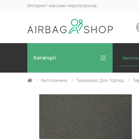
Интернет-магазин пиропатронов.
Категорії
Автотк
Автотканина
Термовініл Для Торпед
Те