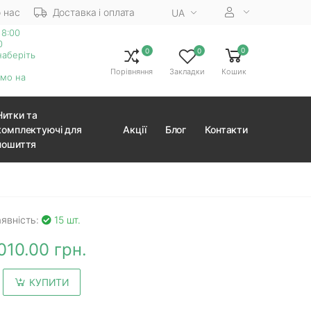
 нас
Доставка і оплата
UA
18:00
0
0
0
0
наберіть
Порівняння
Закладки
Кошик
ємо на
Нитки та
комплектуючі для
Акції
Блог
Контакти
пошиття
явність:
15 шт.
010.00 грн.
КУПИТИ