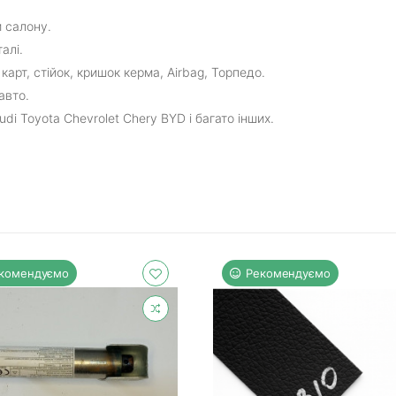
 салону.
алі.
арт, стійок, кришок керма, Airbag, Торпедо.
авто.
di Toyota Chevrolet Chery BYD і багато інших.
комендуємо
Рекомендуємо