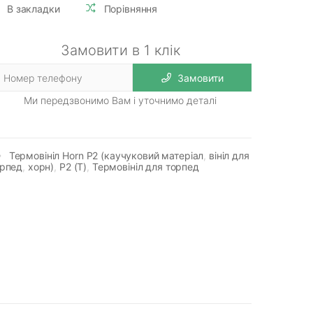
В закладки
Порівняння
Замовити в 1 клік
Замовити
Ми передзвонимо Вам і уточнимо деталі
Термовініл Horn P2 (каучуковий матеріал
,
вініл для
орпед
,
хорн)
,
P2 (Т)
,
Термовініл для торпед