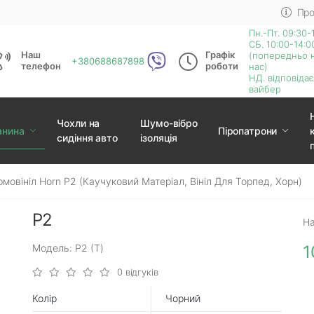
Про
Пн.-Пт. 09:30-
СБ. 10:00-14:0
Наш
Графік
(попередньо 
+380688687898
телефон
роботи
нас)
НД. відповіда
вайбер
Чохли на
Шумо-вібро
анина
Піропатрони
сидіння авто
ізоляція
рмовініл Horn P2 (каучуковий Матеріал, Вініл Для Торпед, Хорн)
P2
На
Модель: P2 (Т)
1
0 відгуків
Колір
Чорний