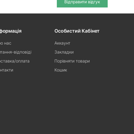
Відправити відгук
нформація
Особистий Кабінет
о нас
Аккаунт
тання-відповіді
Закладки
ставка/оплата
Порівняти товари
нтакти
Кошик