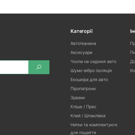
Категорії
І
Автотканина
Пр
Аксесуари
Пи
Чохли на сидіння авто
До
Шумо-вібро ізоляція
Ко
Екошкіра для авто
Піропатрони
Зразки
Кліше / Прес
Клей / Шпаклівка
Нитки та комплектуючі
для пошиття