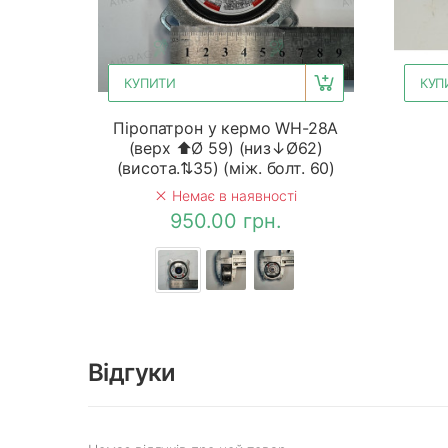
КУПИТИ
КУП
Піропатрон у кермо WH-28A
(верх ⬆Ø 59) (низ↓Ø62)
(висота.⇅35) (між. болт. 60)
Немає в наявності
950.00 грн.
Відгуки