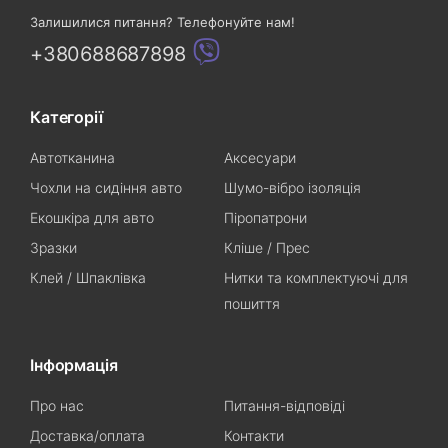
Залишилися питання? Телефонуйте нам!
+380688687898
Категорії
Автотканина
Аксесуари
Чохли на сидіння авто
Шумо-вібро ізоляція
Екошкіра для авто
Піропатрони
Зразки
Кліше / Прес
Клей / Шпаклівка
Нитки та комплектуючі для
пошиття
Інформація
Про нас
Питання-відповіді
Доставка/оплата
Контакти