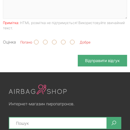
Примітка:
HTML розмітка не підтримується! Використовуйте звичайний
текст.
Оцінка
Погано
Добре
Відправити відгук
Интернет-магазин пиропатронов.
Search