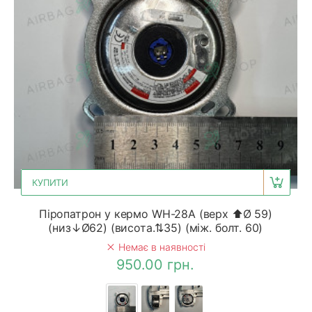
КУПИТИ
Піропатрон у кермо WH-28A (верх ⬆Ø 59)
(низ↓Ø62) (висота.⇅35) (між. болт. 60)
Немає в наявності
950.00 грн.