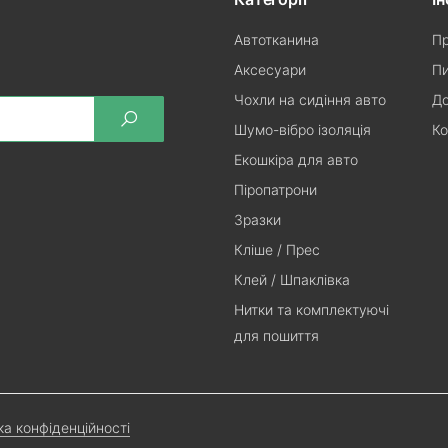
Автотканина
Пр
Аксесуари
Пи
Чохли на сидіння авто
До
Шумо-вібро ізоляція
Ко
Екошкіра для авто
Піропатрони
Зразки
Кліше / Прес
Клей / Шпаклівка
Нитки та комплектуючі
для пошиття
ка конфіденційності