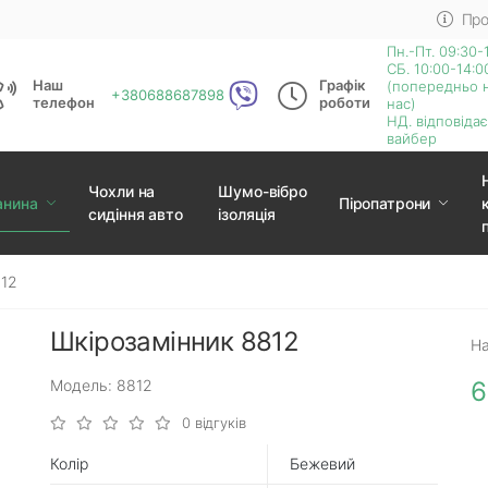
Про
Пн.-Пт. 09:30-
СБ. 10:00-14:0
Наш
Графік
(попередньо 
+380688687898
телефон
роботи
нас)
НД. відповіда
вайбер
Чохли на
Шумо-вібро
анина
Піропатрони
сидіння авто
ізоляція
812
Шкірозамінник 8812
На
Модель: 8812
6
0 відгуків
Колір
Бежевий