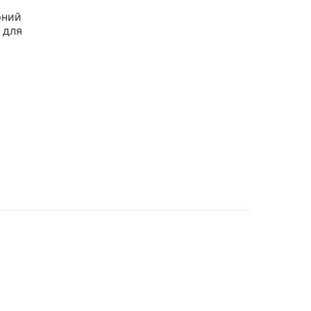
рний
 для