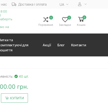
 нас
Доставка і оплата
UA
18:00
0
0
0
0
наберіть
Порівняння
Закладки
Кошик
ємо на
Нитки та
комплектуючі для
Акції
Блог
Контакти
пошиття
явність:
40 шт.
00.00 грн.
КУПИТИ