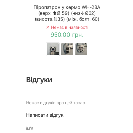
Піропатрон у кермо WH-28A
(верх ⬆Ø 59) (низ↓Ø62)
(висота.⇅35) (між. болт. 60)
Немає в наявності
950.00 грн.
Відгуки
Немає відгуків про цей товар.
Написати відгук
ім'я