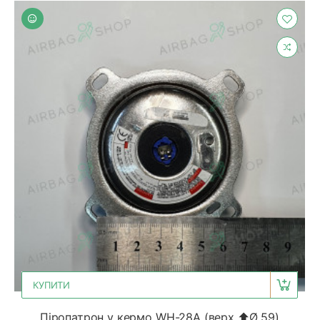
КУПИТИ
Піропатрон у кермо WH-28A (верх ⬆Ø 59)