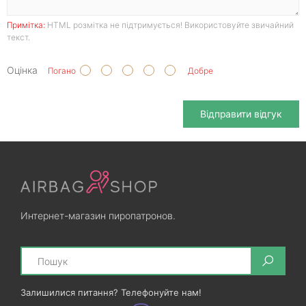
Примітка:
HTML розмітка не підтримується! Використовуйте звичайний
текст.
Оцінка
Погано
Добре
Відправити відгук
Интернет-магазин пиропатронов.
Search
Залишилися питання? Телефонуйте нам!