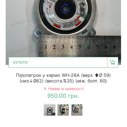
КУПИТИ
Піропатрон у кермо WH-28A (верх ⬆Ø 59)
(низ↓Ø62) (висота.⇅35) (між. болт. 60)
Немає в наявності
950.00 грн.