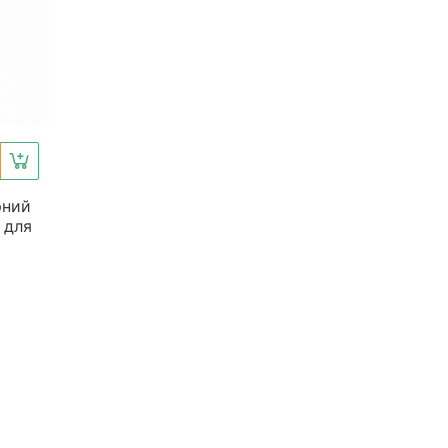
рний
 для