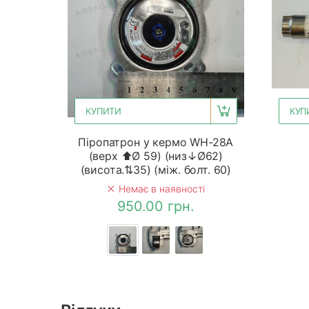
КУПИТИ
КУП
Піропатрон у кермо WH-28A
(верх ⬆Ø 59) (низ↓Ø62)
(висота.⇅35) (між. болт. 60)
Немає в наявності
950.00 грн.