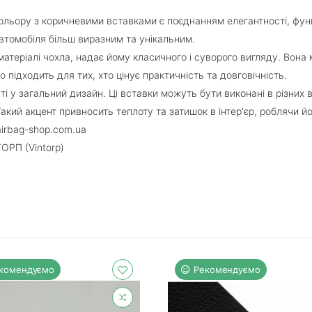
льору з коричневими вставками є поєднанням елегантності, функц
автомобіля більш виразним та унікальним.
теріалі чохла, надає йому класичного і суворого вигляду. Вона м
 підходить для тих, хто цінує практичність та довговічність.
і у загальний дизайн. Ці вставки можуть бути виконані в різних в
акий акцент привносить теплоту та затишок в інтер'єр, роблячи 
airbag-shop.com.ua
ТОРП (Vintorp)
комендуємо
Рекомендуємо