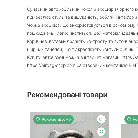
Сучасний автомобільний чохол з екошкіри чорного ко
підкреслює стиль та вишуканість, роблячи інтер'єр 
Чорна екошкіра, що використовується в основному ма
пошкоджень і легко чиститься. Цей матеріал ідеально
Коричневі вставки додають контрасту та витонченост
ширших панелей, що підкреслюють контури сидінь. Т
Купити авточохол можна в інтернет магазині https://
https://airbag-shop.com.ua створений компанією ВІН
Рекомендовані товари
Рекомендуємо
Ре