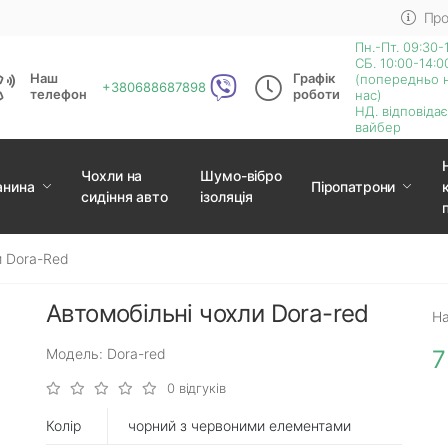
Про
Пн.-Пт. 09:30-
СБ. 10:00-14:0
Наш
Графік
(попередньо 
+380688687898
телефон
роботи
нас)
НД. відповіда
вайбер
Чохли на
Шумо-вібро
анина
Піропатрони
сидіння авто
ізоляція
и Dora-Red
Автомобільні чохли Dora-red
На
Модель: Dora-red
7
0 відгуків
Колір
чорний з червоними елементами