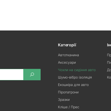
Категорії
І
Автотканина
Пр
Аксесуари
Пи
Чохли на сидіння авто
До
Шумо-вібро ізоляція
Ко
Екошкіра для авто
Піропатрони
Зразки
Кліше / Прес