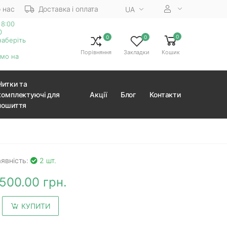
 нас
Доставка і оплата
UA
18:00
0
0
0
0
наберіть
Порівняння
Закладки
Кошик
ємо на
Нитки та
комплектуючі для
Акції
Блог
Контакти
пошиття
явність:
2 шт.
500.00 грн.
КУПИТИ