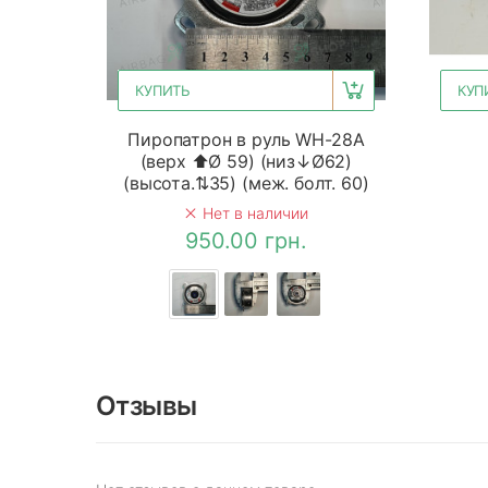
КУПИТЬ
КУП
Пиропатрон в руль WH-28A
(верх ⬆Ø 59) (низ↓Ø62)
(высота.⇅35) (меж. болт. 60)
Нет в наличии
950.00 грн.
Отзывы