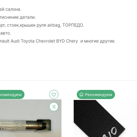
ей салона.
тиснение детали.
рт, стоек,крышек руля airbag, ТОРПЕДО.
авто.
nault Audi Toyota Chevrolet BYD Chery и многие другие.
комендуем
Рекомендуем