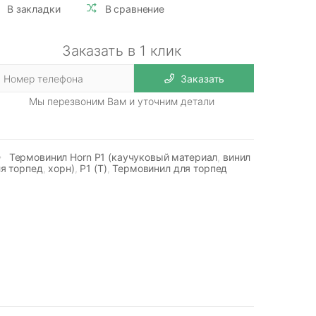
В закладки
В сравнение
Заказать в 1 клик
Заказать
Мы перезвоним Вам и уточним детали
Термовинил Horn P1 (каучуковый материал
,
винил
я торпед
,
хорн)
,
P1 (Т)
,
Термовинил для торпед