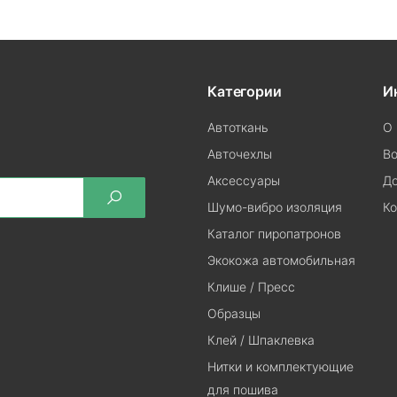
Категории
И
Автоткань
О 
Авточехлы
Во
Аксессуары
До
Шумо-вибро изоляция
Ко
Каталог пиропатронов
Экокожа автомобильная
Клише / Пресс
Образцы
Клей / Шпаклевка
Нитки и комплектующие
для пошива