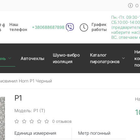
О
Пн.-Пт. 09:30-
СБ.10:00-14:00
Наш
График
+380688687898
(предварител
телефон
работы
наберите нас)
ВС. отвечаем 
Ни
Шумо-вибро
Каталог
ань
Авточехлы
ко
изоляция
пиропатронов
по
мовинил Horn P1 Черный
P1
Н
Модель: P1 (Т)
1
0 отзывов
Единица измерения
Метр погонный