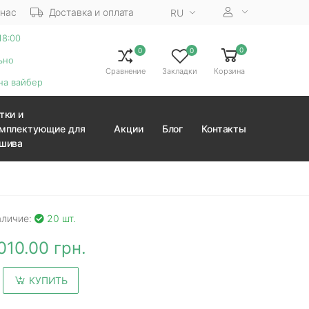
 нас
Доставка и оплата
RU
18:00
0
0
0
ьно
Сравнение
Закладки
Корзина
на вайбер
тки и
мплектующие для
Акции
Блог
Контакты
шива
аличие:
20 шт.
010.00 грн.
КУПИТЬ