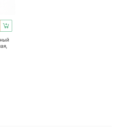
рный
ая,