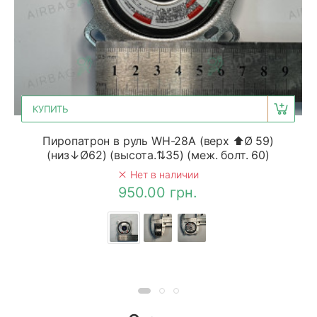
КУПИТЬ
Пиропатрон в руль WH-28A (верх ⬆Ø 59)
(низ↓Ø62) (высота.⇅35) (меж. болт. 60)
Нет в наличии
950.00 грн.