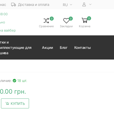
 нас
Доставка и оплата
RU
18:00
0
0
0
ьно
Сравнение
Закладки
Корзина
на вайбер
тки и
мплектующие для
Акции
Блог
Контакты
шива
аличие:
18 шт.
0.00 грн.
КУПИТЬ