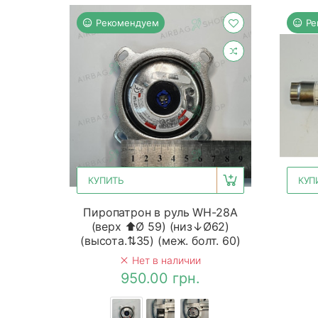
Рекомендуем
Ре
КУПИТЬ
КУП
Пиропатрон в руль WH-28A
(верх ⬆Ø 59) (низ↓Ø62)
(высота.⇅35) (меж. болт. 60)
Нет в наличии
950.00 грн.