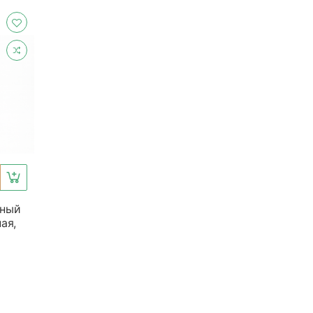
рный
ая,