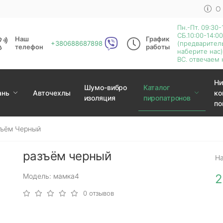
О
Пн.-Пт. 09:30-
СБ.10:00-14:00
Наш
График
+380688687898
(предварител
телефон
работы
наберите нас)
ВС. отвечаем 
Ни
Шумо-вибро
Каталог
ань
Авточехлы
ко
изоляция
пиропатронов
по
ъём Черный
разъём черный
Н
Модель: мамка4
2
0 отзывов