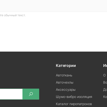
те обычный текст.
Категории
И
Автоткань
О 
Авточехлы
Во
Аксессуары
До
Шумо-вибро изоляция
Ко
Каталог пиропатронов