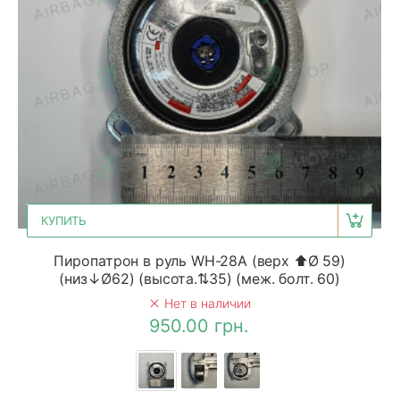
КУПИТЬ
Пиропатрон в руль WH-28A (верх ⬆Ø 59)
(низ↓Ø62) (высота.⇅35) (меж. болт. 60)
Нет в наличии
950.00 грн.