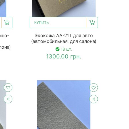
КУПИТЬ
мно-
Экокожа АА-21Т для авто
о
(автомобильная, для салона)
лона)
18 шт.
1300.00 грн.