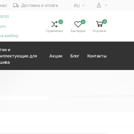
 нас
Доставка и оплата
RU
18:00
0
0
0
ьно
Сравнение
Закладки
Корзина
на вайбер
тки и
мплектующие для
Акции
Блог
Контакты
шива