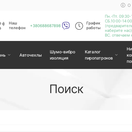
О
Пн.-Пт. 09:30-
СБ.10:00-14:00
Наш
График
+380688687898
(предварител
телефон
работы
наберите нас)
ВС. отвечаем 
Ни
Шумо-вибро
Каталог
ань
Авточехлы
ко
изоляция
пиропатронов
по
Поиск