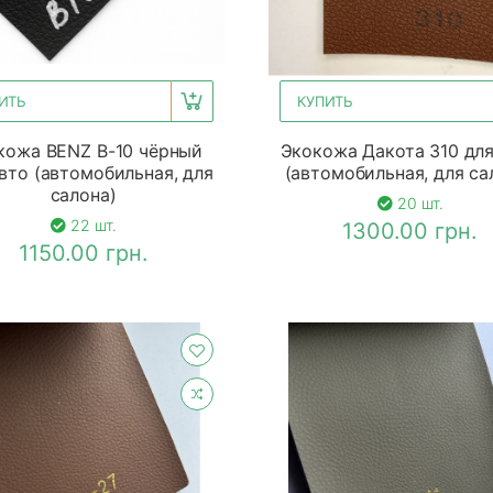
ИТЬ
КУПИТЬ
кожа BENZ B-10 чёрный
Экокожа Дакота 310 для
вто (автомобильная, для
(автомобильная, для са
салона)
20 шт.
22 шт.
1300.00 грн.
1150.00 грн.