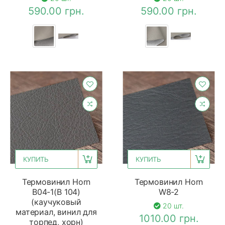
590.00 грн.
590.00 грн.
КУПИТЬ
КУПИТЬ
Термовинил Horn
Термовинил Horn
В04-1(В 104)
W8-2
(каучуковый
20 шт.
материал, винил для
1010.00 грн.
торпед, хорн)