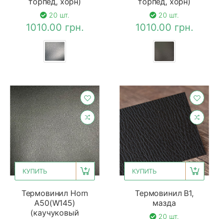
торпед, хорн)
торпед, хорн)
20 шт.
20 шт.
1010.00 грн.
1010.00 грн.
КУПИТЬ
КУПИТЬ
Термовинил Horn
Термовинил B1,
A50(W145)
мазда
(каучуковый
20 шт.