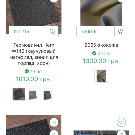
КУПИТЬ
КУПИТЬ
Термовинил Horn
9065 экокожа
W146 (каучуковый
24 шт.
материал, винил для
1300.00 грн.
торпед, хорн)
24 шт.
1010.00 грн.