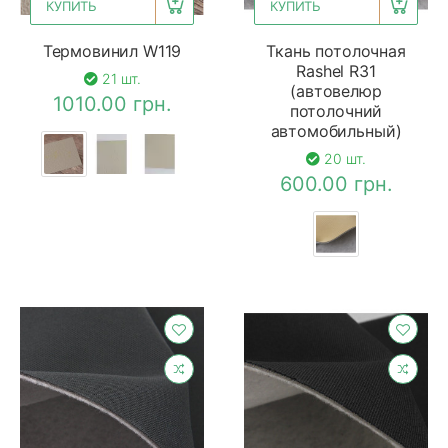
КУПИТЬ
КУПИТЬ
Термовинил W119
Ткань потолочная
Rashel R31
21 шт.
(автовелюр
1010.00 грн.
потолочний
автомобильный)
20 шт.
600.00 грн.