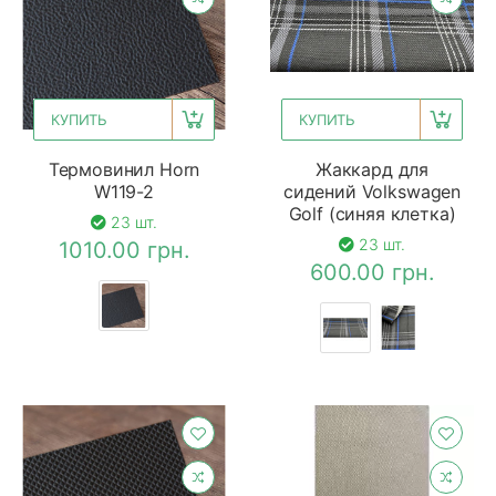
КУПИТЬ
КУПИТЬ
Термовинил Horn
Жаккард для
W119-2
сидений Volkswagen
Golf (синяя клетка)
23 шт.
23 шт.
1010.00 грн.
600.00 грн.