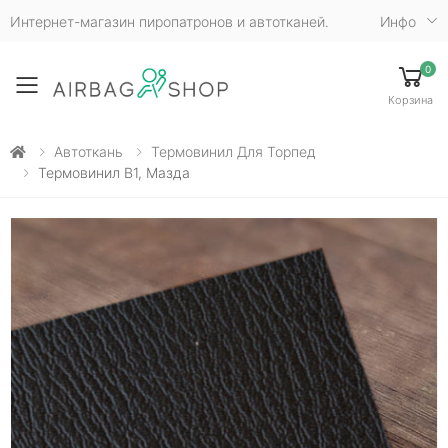
Интернет-магазин пиропатронов и автотканей.
Инфо
0
Toggle mobile menu
Корзина
Автоткань
Термовинил Для Торпед
Термовинил B1, Мазда