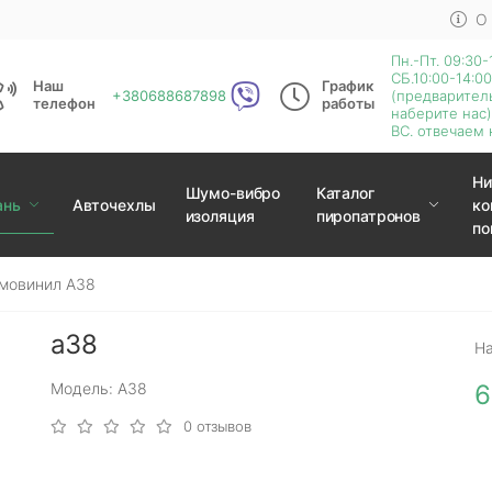
О
Пн.-Пт. 09:30-
СБ.10:00-14:00
Наш
График
+380688687898
(предварител
телефон
работы
наберите нас)
ВС. отвечаем 
Ни
Шумо-вибро
Каталог
ань
Авточехлы
ко
изоляция
пиропатронов
по
мовинил A38
a38
Н
Модель: A38
6
0 отзывов