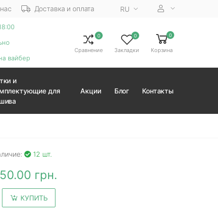
 нас
Доставка и оплата
RU
18:00
0
0
0
ьно
Сравнение
Закладки
Корзина
на вайбер
тки и
мплектующие для
Акции
Блог
Контакты
шива
аличие:
12 шт.
50.00 грн.
КУПИТЬ