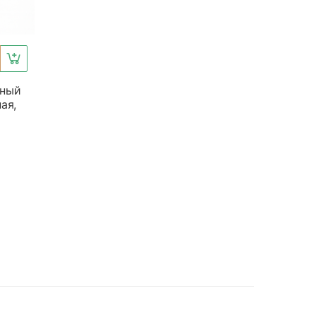
рный
ая,