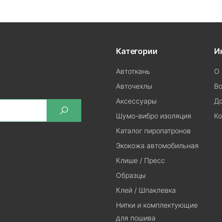
Категории
И
Автоткань
О 
Авточехлы
Во
Аксессуары
До
Шумо-вибро изоляция
Ко
Каталог пиропатронов
Экокожа автомобильная
Клише / Пресс
Образцы
Клей / Шпаклевка
Нитки и комплектующие
для пошива