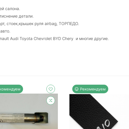
ей салона.
тиснение детали.
рт, стоек,крышек руля airbag, ТОРПЕДО.
авто.
nault Audi Toyota Chevrolet BYD Chery и многие другие.
комендуем
Рекомендуем