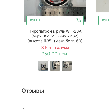
КУПИТЬ
КУП
Пиропатрон в руль WH-28A
(верх ⬆Ø 59) (низ↓Ø62)
(высота.⇅35) (меж. болт. 60)
Нет в наличии
950.00 грн.
Отзывы