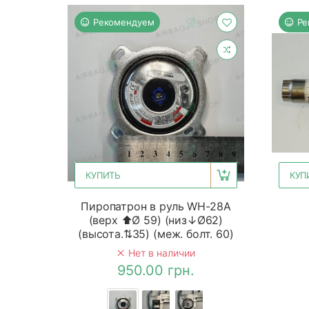
Рекомендуем
Ре
КУПИТЬ
КУП
Пиропатрон в руль WH-28A
(верх ⬆Ø 59) (низ↓Ø62)
(высота.⇅35) (меж. болт. 60)
Нет в наличии
950.00 грн.