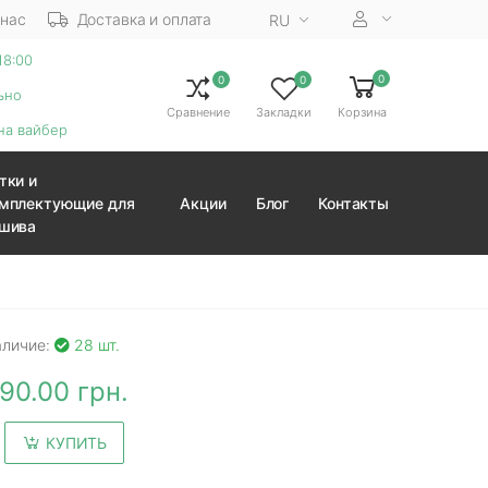
 нас
Доставка и оплата
RU
18:00
0
0
0
ьно
Сравнение
Закладки
Корзина
на вайбер
тки и
мплектующие для
Акции
Блог
Контакты
шива
аличие:
28 шт.
90.00 грн.
КУПИТЬ