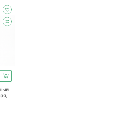
рный
ая,