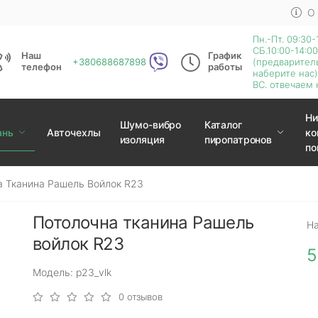
О
Пн.-Пт. 09:30-
СБ.10:00-14:00
Наш
График
+380688687898
(предварител
телефон
работы
наберите нас)
ВС. отвечаем 
Ни
Шумо-вибро
Каталог
ань
Авточехлы
ко
изоляция
пиропатронов
по
а Тканина Рашель Войлок R23
Потолочна тканина Рашель
Н
войлок R23
5
Модель: р23_vlk
0 отзывов