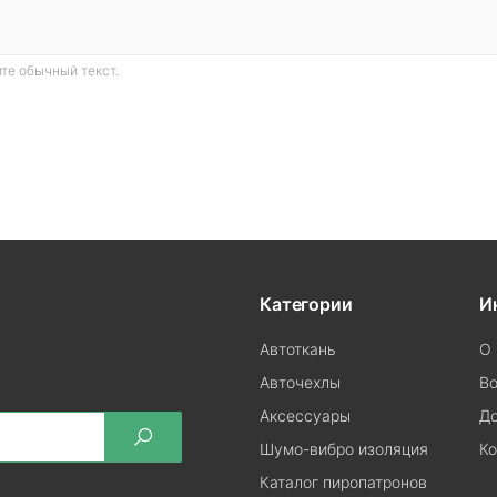
те обычный текст.
Категории
И
Автоткань
О 
Авточехлы
Во
Аксессуары
До
Шумо-вибро изоляция
Ко
Каталог пиропатронов