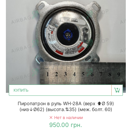
КУПИТЬ
Пиропатрон в руль WH-28A (верх ⬆Ø 59)
(низ↓Ø62) (высота.⇅35) (меж. болт. 60)
Нет в наличии
950.00 грн.