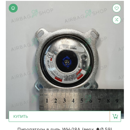
КУПИТЬ
Пиропатрон в руль WH-28A (верх ⬆Ø 59)