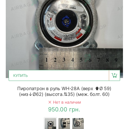
КУПИТЬ
Пиропатрон в руль WH-28A (верх ⬆Ø 59)
(низ↓Ø62) (высота.⇅35) (меж. болт. 60)
Нет в наличии
950.00 грн.