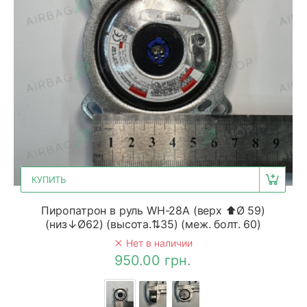
КУПИТЬ
Пиропатрон в руль WH-28A (верх ⬆Ø 59)
(низ↓Ø62) (высота.⇅35) (меж. болт. 60)
Нет в наличии
950.00 грн.