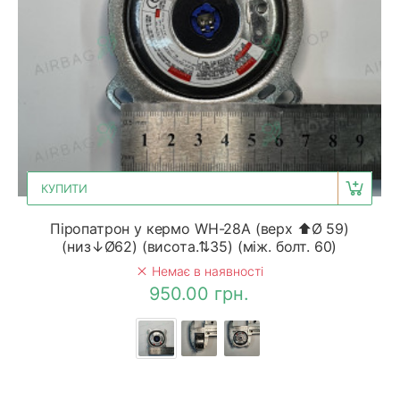
КУПИТИ
Піропатрон у кермо WH-28A (верх ⬆Ø 59)
(низ↓Ø62) (висота.⇅35) (між. болт. 60)
Немає в наявності
950.00 грн.