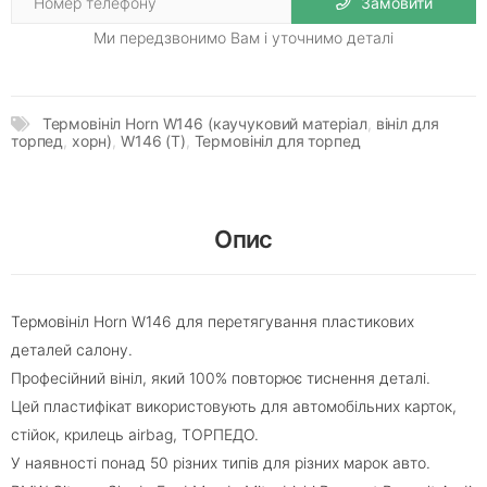
Замовити
Ми передзвонимо Вам і уточнимо деталі
Термовініл Horn W146 (каучуковий матеріал
,
вініл для
торпед
,
хорн)
,
W146 (Т)
,
Термовініл для торпед
Опис
Термовініл Horn W146 для перетягування пластикових
деталей салону.
Професійний вініл, який 100% повторює тиснення деталі.
Цей пластифікат використовують для автомобільних карток,
стійок, крилець airbag, ТОРПЕДО.
У наявності понад 50 різних типів для різних марок авто.