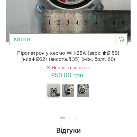
КУПИТИ
Піропатрон у кермо WH-28A (верх ⬆Ø 59)
(низ↓Ø62) (висота.⇅35) (між. болт. 60)
Немає в наявності
950.00 грн.
Відгуки