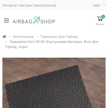
Интернет-магазин пиропатронов.
Iнфо
0
Toggle mobile menu
Кошик
Автотканина
Термовініл Для Торпед
Термовініл Horn W146 (каучуковий Матеріал, Вініл Для
Торпед, Хорн)