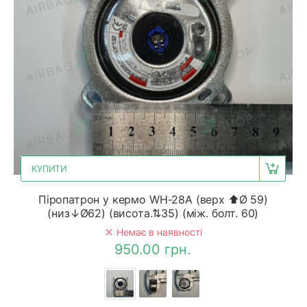
КУПИТИ
Піропатрон у кермо WH-28A (верх ⬆Ø 59)
(низ↓Ø62) (висота.⇅35) (між. болт. 60)
Немає в наявності
950.00 грн.