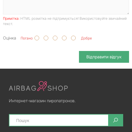
Примітка:
HTML розмітка не підтримується! Використовуйте звичайний
текст.
Оцінка
Погано
Добре
Відправити відгук
Интернет-магазин пиропатронов.
Search