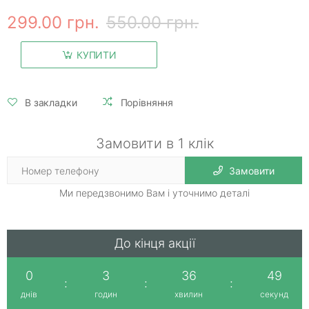
299.00 грн.
550.00 грн.
КУПИТИ
В закладки
Порівняння
Замовити в 1 клік
Замовити
Ми передзвонимо Вам і уточнимо деталі
До кінця акції
0
3
36
49
:
:
:
днів
годин
хвилин
секунд