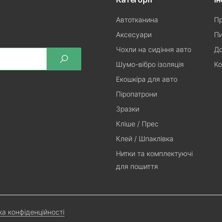
Автотканина
Пр
Аксесуари
Пи
Чохли на сидіння авто
До
Шумо-вібро ізоляція
Ко
Екошкіра для авто
Піропатрони
Зразки
Кліше / Прес
Клей / Шпаклівка
Нитки та комплектуючі
для пошиття
ка конфіденційності