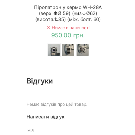
Піропатрон у кермо WH-28A
(верх ⬆Ø 59) (низ↓Ø62)
(висота.⇅35) (між. болт. 60)
Немає в наявності
950.00 грн.
Відгуки
Немає відгуків про цей товар.
Написати відгук
ім'я