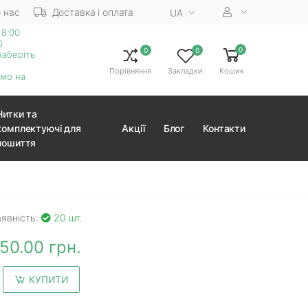
 нас
Доставка і оплата
UA
18:00
0
0
0
0
наберіть
Порівняння
Закладки
Кошик
ємо на
Нитки та
комплектуючі для
Акції
Блог
Контакти
пошиття
явність:
20 шт.
50.00 грн.
КУПИТИ