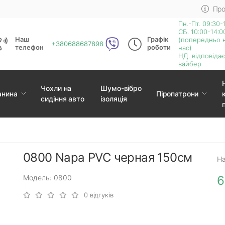
Про
Пн.-Пт. 09:30-
СБ. 10:00-14:0
Наш
Графік
(попередньо 
+380688687898
телефон
роботи
нас)
НД. відповіда
вайбер
Чохли на
Шумо-вібро
анина
Піропатрони
сидіння авто
ізоляція
0800 Napa PVC черная 150см
На
Модель: 0800
6
0 відгуків