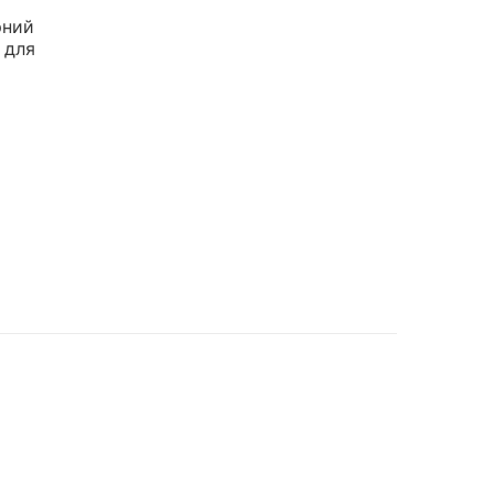
рний
 для