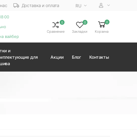
 нас
Доставка и оплата
RU
18:00
0
0
0
ьно
Сравнение
Закладки
Корзина
на вайбер
тки и
мплектующие для
Акции
Блог
Контакты
шива