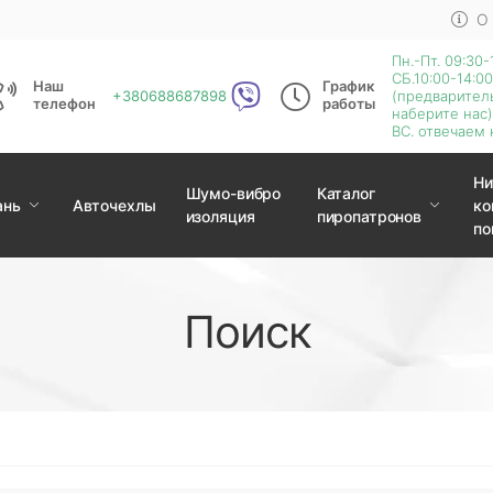
О
Пн.-Пт. 09:30-
СБ.10:00-14:00
Наш
График
+380688687898
(предварител
телефон
работы
наберите нас)
ВС. отвечаем 
Ни
Шумо-вибро
Каталог
ань
Авточехлы
ко
изоляция
пиропатронов
по
Поиск