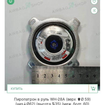
КУПИТЬ
Пиропатрон в руль WH-28A (верх ⬆Ø 59)
(низ↓Ø62) (высота.⇅35) (меж. болт. 60)